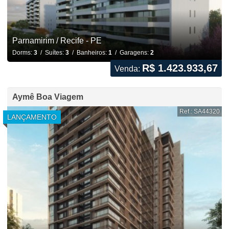
Parnamirim / Recife - PE
Dorms:
3
/ Suítes:
3
/ Banheiros:
1
/ Garagens:
2
R$ 1.423.933,67
Venda:
Aymê Boa Viagem
Ref.: SA44320
LANÇAMENTO