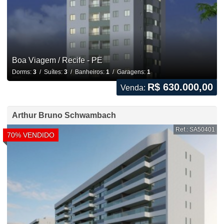
Boa Viagem / Recife - PE
Dorms:
3
/ Suítes:
3
/ Banheiros:
1
/ Garagens:
1
R$ 630.000,00
Venda:
Arthur Bruno Schwambach
Ref.: SA50401
70% VENDIDO