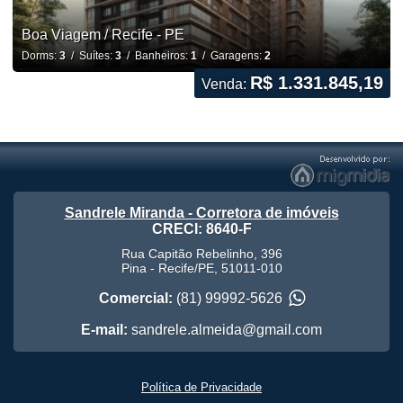
Boa Viagem / Recife - PE
Dorms:
3
/ Suítes:
3
/ Banheiros:
1
/ Garagens:
2
R$ 1.331.845,19
Venda:
Sandrele Miranda - Corretora de imóveis
CRECI: 8640-F
Rua Capitão Rebelinho, 396
Pina
-
Recife
/
PE
,
51011-010
Comercial:
(81) 99992-5626
E-mail:
sandrele.almeida@gmail.com
Política de Privacidade