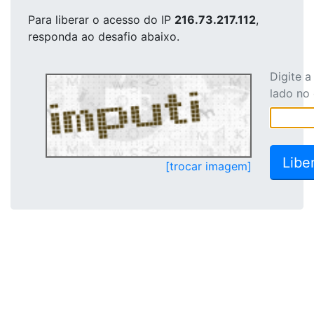
Para liberar o acesso
do IP
216.73.217.112
,
responda ao desafio abaixo.
Digite 
lado no
[trocar imagem]