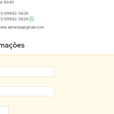
i:
8640
81) 99992-5626
81) 99992-5626
rele.almeida@gmail.com
ormações