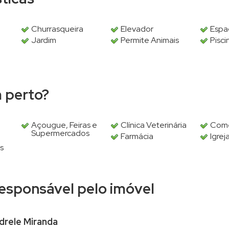
Churrasqueira
Elevador
Espa
Jardim
Permite Animais
Pisci
m perto?
Açougue, Feiras e
Clínica Veterinária
Comé
Supermercados
Farmácia
Igrej
s
 responsável pelo imóvel
drele Miranda