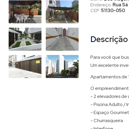
Endereço:
Rua Sá
CEP:
51130-050
Descrição
Para você que busc
Um excelente inves
Apartamentos de 1 
O empreendiment
- 2 elevadores de
- Piscina Adulto / I
- Espaço Gourmet
- Churrasqueira
- Interfone