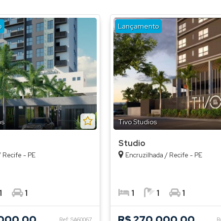
o
Lançamento
os
Tivo Studios
Studio
 Recife - PE
Encruzilhada / Recife - PE
1
1
1
1
1
.000,00
R$ 270.000,00
Ref: SA60067
R