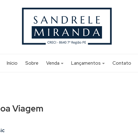
Início
Sobre
Venda
Lançamentos
Contato
Apartamento (165)
Apartamento (2)
Apartamento Alto Padrão (3)
Apartamento Alto Padrão (1)
Edifício Comercial (1)
 Boa Viagem
Flat (12)
Sala Comercial (1)
Studio (6)
ic