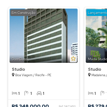
Em Construção
Lançament
Duo Classic
Madá Studi
Studio
Studio
Boa Viagem / Recife - PE
Madalena /
1
1
1
1
R$ 348.000,00
R$ 279
Ref: SA73450