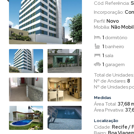
Cód. Referência:
S
Incorporação:
Con
Perfil:
Novo
Mobília:
Não Mobil
1
dormitório
1
banheiro
1
sala
1
garagem
Total de Unidades
Nº de Andares:
8
Nº de Unidades po
Medidas
Área Total:
37,68 
Área Privativa:
37,
Localização
Cidade:
Recife / 
Bairro:
Boa Viage