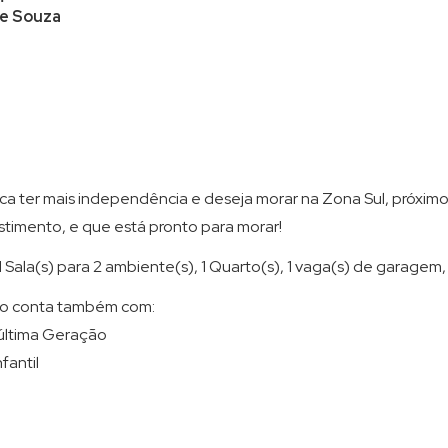
 e Souza
a ter mais independência e deseja morar na Zona Sul, próximo d
timento, e que está pronto para morar!
Sala(s) para 2 ambiente(s), 1 Quarto(s), 1 vaga(s) de garagem, 
o conta também com:
 última Geração
nfantil