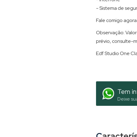
- Sistema de segu
Fale comigo agora 
Observação: Valor 
prévio, consulte-m
Edf Studio One Cla
Tem in
Deixe su
Caracterí