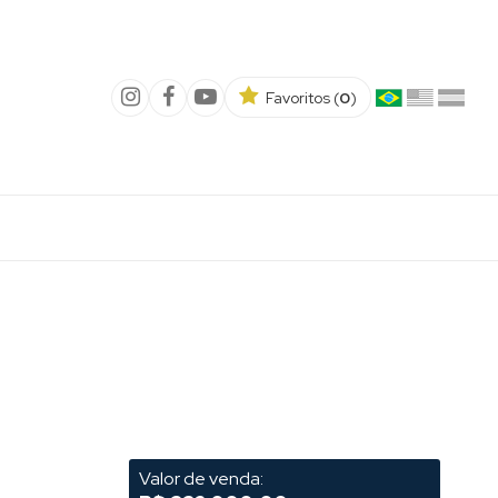
Favoritos (
0
)
Valor de venda: