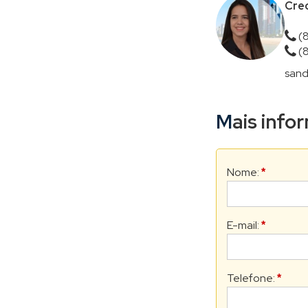
Crec
(
(
sand
Mais inf
Nome:
*
E-mail:
*
Telefone:
*