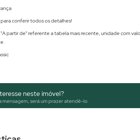
rança
para conferir todos os detalhes!
"A partir de" referente a tabela mais recente, unidade com valo
e.
ssic
teresse neste imóvel?
a mensagem, será um prazer atendê-lo.
sticas