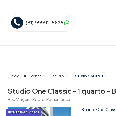
(81) 99992-5626
»
»
»
Início
Venda
Studio
Studio SA01761
Studio One Classic - 1 quarto -
Boa Viagem, Recife, Pernambuco
Studio One Class
PRONTO PARA MORAR