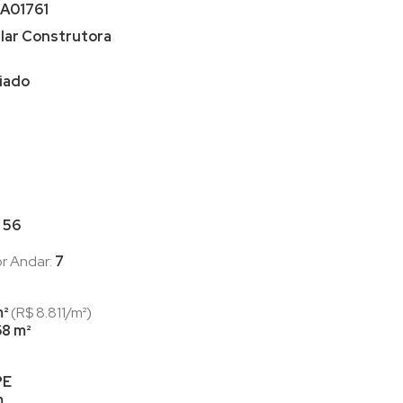
A01761
lar Construtora
iado
:
56
r Andar:
7
m²
(R$ 8.811/m²)
68 m²
PE
m