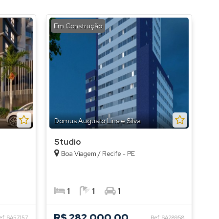
Em Construção
Domus Augusto Lins e Silva
Studio
Boa Viagem / Recife - PE
1
1
1
R$ 282.000,00
ef: SA57157
Ref: SA28958