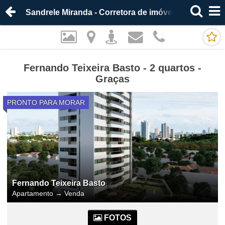
Sandrele Miranda - Corretora de imóveis
Fernando Teixeira Basto - 2 quartos -
Graças
PRONTO PARA MORAR
Fernando Teixeira Basto
Apartamento
→
Venda
FOTOS