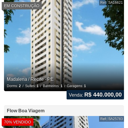
Ref.: SA16621
EM CONSTRUÇÃO
Madalena / Recife - PE
Dorms:
2
/ Suítes:
1
/ Banheiros:
1
/ Garagens:
1
R$ 440.000,00
Venda:
Flow Boa Viagem
Ref.: SA25783
70% VENDIDO