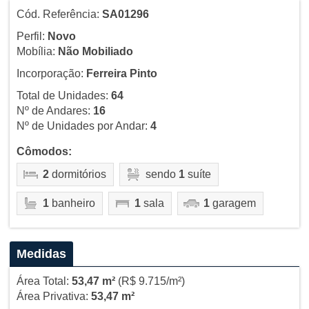
Cód. Referência:
SA01296
Perfil:
Novo
Mobília:
Não Mobiliado
Incorporação:
Ferreira Pinto
Total de Unidades:
64
Nº de Andares:
16
Nº de Unidades por Andar:
4
Cômodos:
2
dormitórios
sendo
1
suíte
1
banheiro
1
sala
1
garagem
Medidas
Área Total:
53,47 m²
(R$ 9.715/m²)
Área Privativa:
53,47 m²