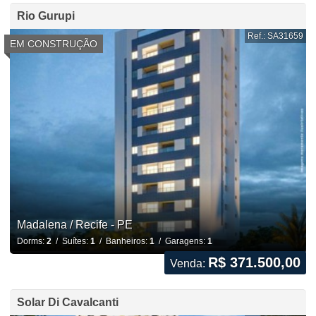
Rio Gurupi
Ref.: SA31659
EM CONSTRUÇÃO
Madalena / Recife - PE
Dorms:
2
/ Suítes:
1
/ Banheiros:
1
/ Garagens:
1
R$ 371.500,00
Venda:
Solar Di Cavalcanti