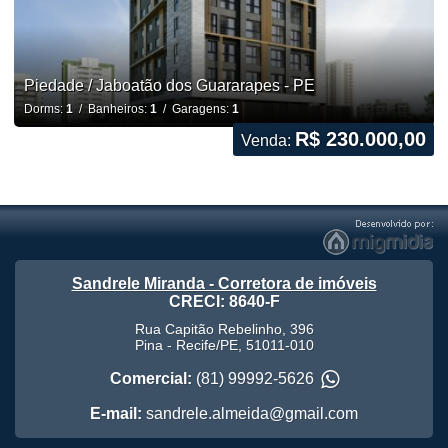
Piedade / Jaboatão dos Guararapes - PE
Dorms:
1
/ Banheiros:
1
/ Garagens:
1
R$ 230.000,00
Venda:
Sandrele Miranda - Corretora de imóveis
CRECI: 8640-F
Rua Capitão Rebelinho, 396
Pina
-
Recife
/
PE
,
51011-010
Comercial:
(81) 99992-5626
E-mail:
sandrele.almeida@gmail.com