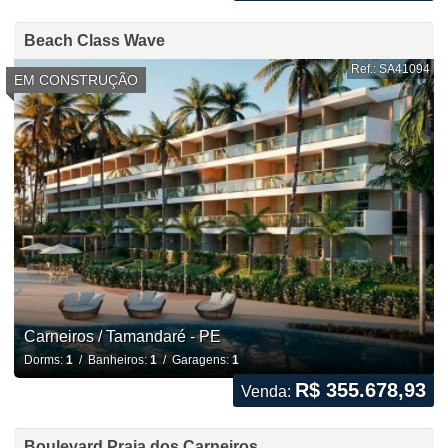
Beach Class Wave
Ref.: SA41094
EM CONSTRUÇÃO
Carneiros / Tamandaré - PE
Dorms:
1
/ Banheiros:
1
/ Garagens:
1
R$ 355.678,93
Venda:
Boulevard Praia dos Carneiros