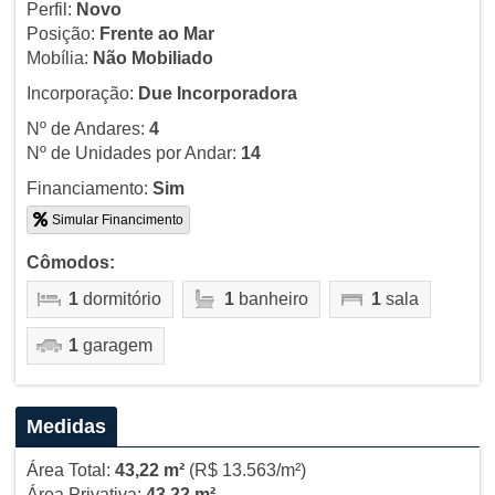
Perfil:
Novo
Posição:
Frente ao Mar
Mobília:
Não Mobiliado
Incorporação:
Due Incorporadora
Nº de Andares:
4
Nº de Unidades por Andar:
14
Financiamento:
Sim
Simular Financimento
Cômodos:
1
dormitório
1
banheiro
1
sala
1
garagem
Medidas
Área Total:
43,22 m²
(R$ 13.563/m²)
Área Privativa:
43,22 m²