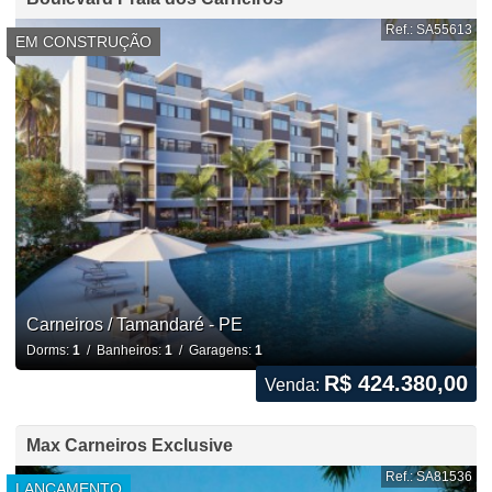
Ref.: SA55613
EM CONSTRUÇÃO
Carneiros / Tamandaré - PE
Dorms:
1
/ Banheiros:
1
/ Garagens:
1
R$ 424.380,00
Venda:
Max Carneiros Exclusive
Ref.: SA81536
LANÇAMENTO