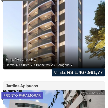
Pina / Recife - PE
Dorms:
4
/ Suítes:
2
/ Banheiros:
2
/ Garagens:
2
R$ 1.467.961,77
Venda:
Jardins Apipucos
Ref.: SA73971
PRONTO PARA MORAR