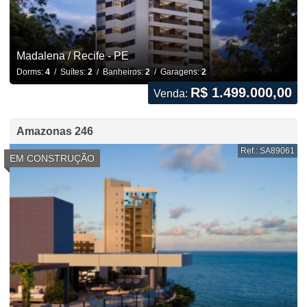
Madalena / Recife - PE
Dorms:
4
/ Suítes:
2
/ Banheiros:
2
/ Garagens:
2
R$ 1.499.000,00
Venda:
Amazonas 246
Ref.: SA89061
EM CONSTRUÇÃO