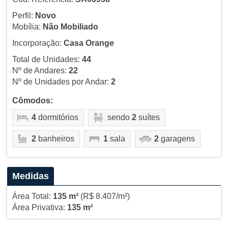
Perfil:
Novo
Mobília:
Não Mobiliado
Incorporação:
Casa Orange
Total de Unidades:
44
Nº de Andares:
22
Nº de Unidades por Andar:
2
Cômodos:
4
dormitórios
sendo
2
suítes
2
banheiros
1
sala
2
garagens
Medidas
Área Total:
135 m²
(R$ 8.407/m²)
Área Privativa:
135 m²