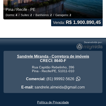
Pina / Recife - PE
Dorms:
4
/ Suítes:
2
/ Banheiros:
2
/ Garagens:
2
R$ 1.900.890,45
Venda:
Sandrele Miranda - Corretora de imóveis
CRECI: 8640-F
Rua Capitão Rebelinho, 396
Pina
-
Recife
/
PE
,
51011-010
Comercial:
(81) 99992-5626
E-mail:
sandrele.almeida@gmail.com
Política de Privacidade