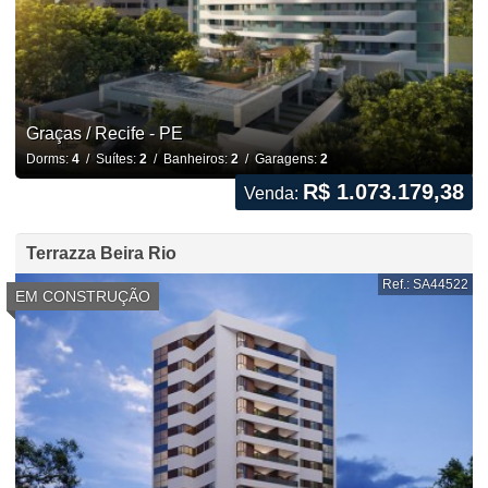
Graças / Recife - PE
Dorms:
4
/ Suítes:
2
/ Banheiros:
2
/ Garagens:
2
R$ 1.073.179,38
Venda:
Terrazza Beira Rio
Ref.: SA44522
EM CONSTRUÇÃO