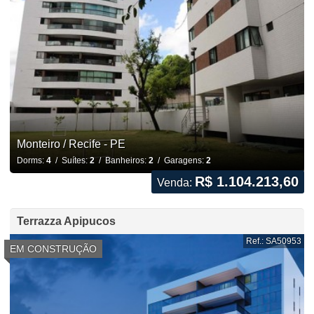
Monteiro / Recife - PE
Dorms:
4
/ Suítes:
2
/ Banheiros:
2
/ Garagens:
2
R$ 1.104.213,60
Venda:
Terrazza Apipucos
Ref.: SA50953
EM CONSTRUÇÃO