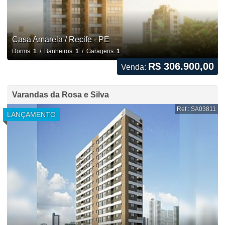
Casa Amarela / Recife - PE
Dorms:
1
/ Banheiros:
1
/ Garagens:
1
R$ 306.900,00
Venda:
Varandas da Rosa e Silva
Ref.: SA03811
LANÇAMENTO