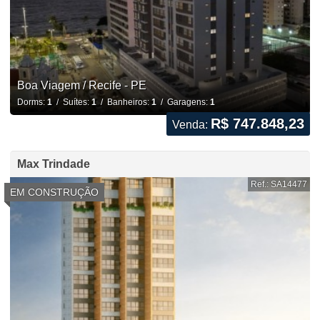
Boa Viagem / Recife - PE
Dorms:
1
/ Suítes:
1
/ Banheiros:
1
/ Garagens:
1
R$ 747.848,23
Venda:
Max Trindade
Ref.: SA14477
EM CONSTRUÇÃO