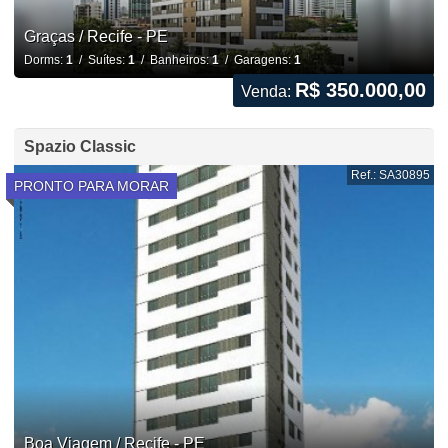
Graças / Recife - PE
Dorms:
1
/ Suítes:
1
/ Banheiros:
1
/ Garagens:
1
R$ 350.000,00
Venda:
Spazio Classic
Ref.: SA30895
PRONTO PARA MORAR
Boa Viagem / Recife - PE