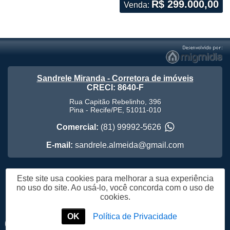
R$ 299.000,00
Venda:
Sandrele Miranda - Corretora de imóveis
CRECI: 8640-F
Rua Capitão Rebelinho, 396
Pina
-
Recife
/
PE
,
51011-010
Comercial:
(81) 99992-5626
E-mail:
sandrele.almeida@gmail.com
Este site usa cookies para melhorar a sua experiência
Política de Privacidade
no uso do site. Ao usá-lo, você concorda com o uso de
cookies.
OK
Política de Privacidade
Me Chame no WhatsApp
Chat