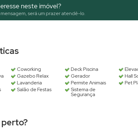
eresse neste imóvel?
 mensagem, será um prazer atendê-lo.
sticas
Coworking
Deck Piscina
Eleva
va
Gazebo Relax
Gerador
Hall S
Lavanderia
Permite Animais
Pet P
s
Salão de Festas
Sistema de
Segurança
 perto?