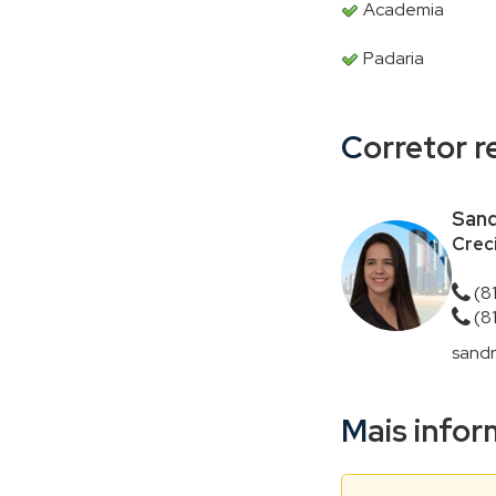
Academia
Padaria
Corretor 
Sand
Creci
(8
(8
sandr
Mais inf