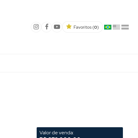
Favoritos (
0
)
Valor de venda: