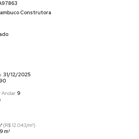
A97863
ambuco Construtora
iado
a:
31/12/2025
90
r Andar:
9
m
²
(R$ 12.043/m²)
9 m²