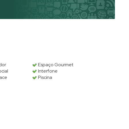
dor
Espaço Gourmet
ocial
Interfone
lace
Piscina