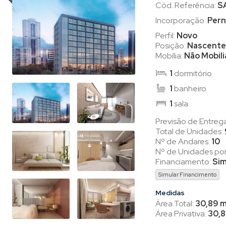
Cód. Referência:
S
Incorporação:
Pern
Perfil:
Novo
Posição:
Nascente
Mobília:
Não Mobil
1
dormitório
1
banheiro
1
sala
Previsão de Entreg
Total de Unidades:
Nº de Andares:
10
Nº de Unidades po
Financiamento:
Si
Simular Financimento
Medidas
Área Total:
30,89 m
Área Privativa:
30,8