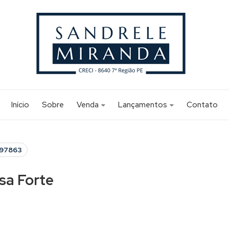
Início
Sobre
Venda
Lançamentos
Contato
Apartamento (165)
Apartamento (2)
Apartamento Alto Padrão (3)
Apartamento Alto Padrão (1)
A97863
Edifício Comercial (1)
asa Forte
Flat (12)
Sala Comercial (1)
Studio (6)