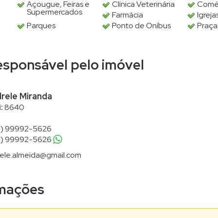
Açougue, Feiras e
Clínica Veterinária
Comé
Supermercados
Farmácia
Igreja
Parques
Ponto de Oníbus
Praça
responsável pelo imóvel
rele Miranda
:
8640
1) 99992-5626
1) 99992-5626
ele.almeida@gmail.com
ormações