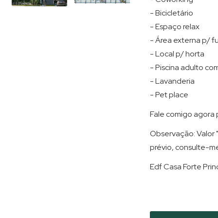
- Bicicletário
- Espaço relax
- Área externa p/ f
- Local p/ horta
- Piscina adulto co
- Lavanderia
- Pet place
Fale comigo agora p
Observação: Valor "
prévio, consulte-m
Edf Casa Forte Prin