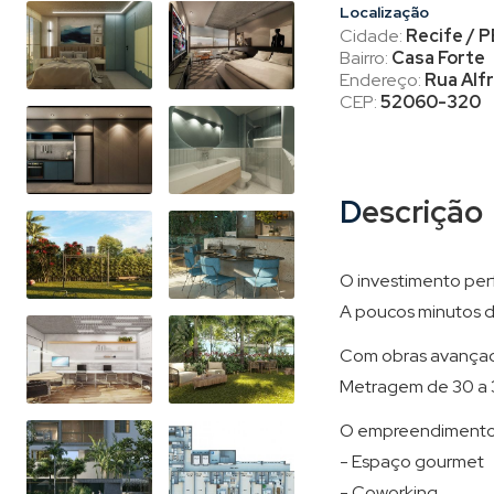
Localização
Cidade:
Recife / P
Bairro:
Casa Forte
Endereço:
Rua Alf
CEP:
52060-320
Descrição
O investimento per
A poucos minutos d
Com obras avançadas
Metragem de 30 a 
O empreendimento c
- Espaço gourmet
- Coworking