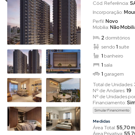
Cód. Referência:
S
Incorporação:
Mou
Perfil:
Novo
Mobília:
Não Mobil
2
dormitórios
sendo
1
suíte
1
banheiro
1
sala
1
garagem
Total de Unidades:
Nº de Andares:
19
Nº de Unidades po
Financiamento:
Si
Simular Financimento
Medidas
Área Total:
55,70 m
Área Privativa:
55,7