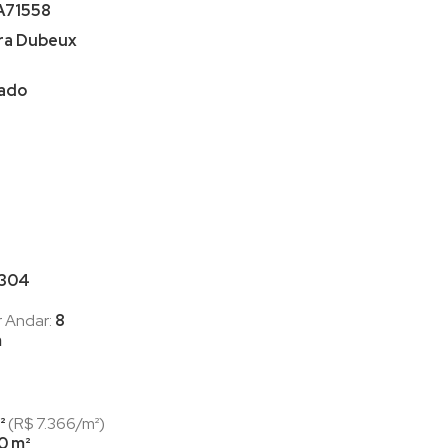
A71558
ra Dubeux
iado
304
r Andar:
8
m
²
(R$ 7.366/m²)
0 m²