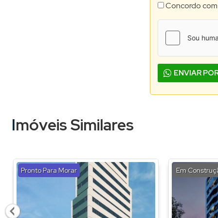
Concordo com
ENVIAR PO
Imóveis Similares
Pronto Para Morar
Em Construç