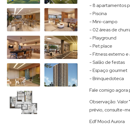
- 8 apartamentos p
- Piscina
- Mini-campo
- 02 áreas de churr
- Playground
- Pet place
- Fitness externo 
- Salão de festas
- Espaço gourmet
- Brinquedoteca
Fale comigo agora p
Observação: Valor "
prévio, consulte-m
Edf Mood Aurora