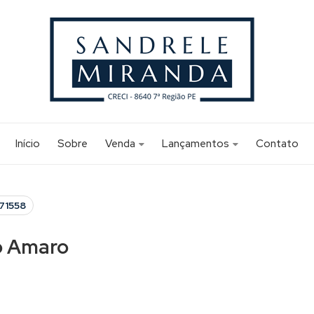
Início
Sobre
Venda
Lançamentos
Contato
Apartamento (165)
Apartamento (2)
Apartamento Alto Padrão (3)
Apartamento Alto Padrão (1)
71558
Edifício Comercial (1)
o Amaro
Flat (12)
Sala Comercial (1)
Studio (6)