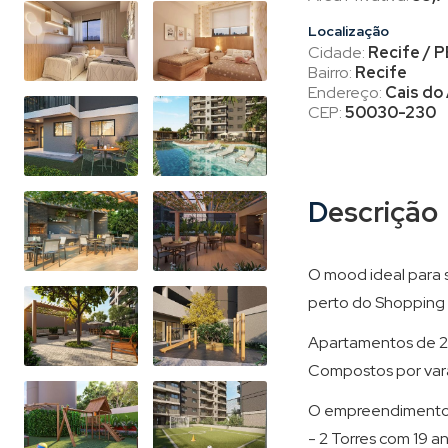
Localização
Cidade:
Recife / P
Bairro:
Recife
Endereço:
Cais do
CEP:
50030-230
Descrição
O mood ideal para 
perto do Shopping T
Apartamentos de 2 
Compostos por varan
O empreendimento c
- 2 Torres com 19 