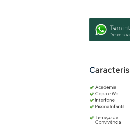
Tem int
Deixe sua
Caracterí
Academia
Copa e Wc
Interfone
Piscina Infantil
Terraço de
Convivência