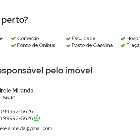
 perto?
 e
Comércio
Faculdade
Hospi
Ponto de Oníbus
Posto de Gasolina
Praça
responsável pelo imóvel
rele Miranda
:
8640
1) 99992-5626
1) 99992-5626
ele.almeida@gmail.com