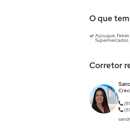
O que tem
Açougue, Feiras
Supermercados
Corretor 
Sand
Creci
(8
(8
sandr