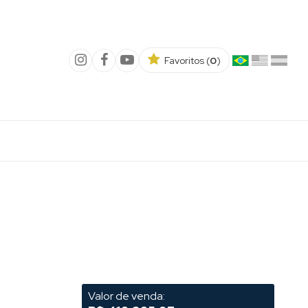
Favoritos (
0
)
Valor de venda: