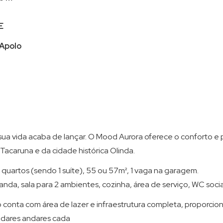
E
 Apolo
sua vida acaba de lançar. O Mood Aurora oferece o conforto e 
acaruna e da cidade histórica Olinda.
quartos (sendo 1 suíte), 55 ou 57m², 1 vaga na garagem.
da, sala para 2 ambientes, cozinha, área de serviço, WC social
onta com área de lazer e infraestrutura completa, proporciona
andares andares cada