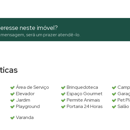
eresse neste imóvel?
 mensagem, será um prazer atendê-lo.
sticas
Área de Serviço
Brinquedoteca
Campo
Elevador
Espaço Gourmet
Gara
Jardim
Permite Animais
Pet P
Playground
Portaria 24 Horas
Salão
Varanda