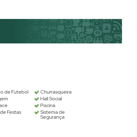
 de Futebol
Churrasqueira
gem
Hall Social
lace
Piscina
 de Festas
Sistema de
Segurança