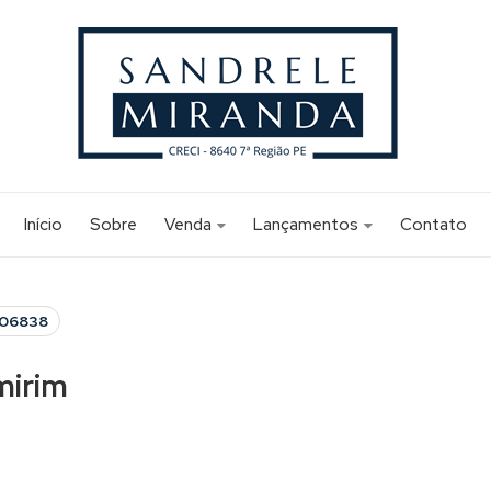
Início
Sobre
Venda
Lançamentos
Contato
Apartamento (165)
Apartamento (2)
Apartamento Alto Padrão (3)
Apartamento Alto Padrão (1)
A06838
Edifício Comercial (1)
mirim
Flat (12)
Sala Comercial (1)
Studio (6)