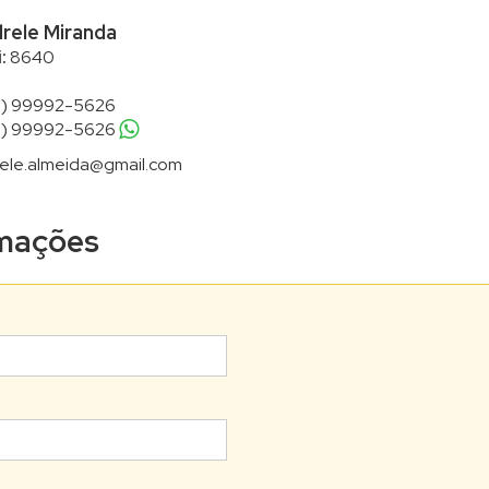
rele Miranda
:
8640
1) 99992-5626
1) 99992-5626
ele.almeida@gmail.com
ormações