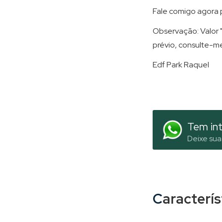
Fale comigo agora p
Observação: Valor "
prévio, consulte-m
Edf Park Raquel
Tem int
Deixe sua
Caracterí