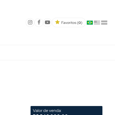
Favoritos (
0
)
Valor de venda: