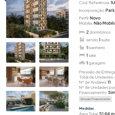
Cód. Referência:
S
Incorporação:
Park
Perfil:
Novo
Mobília:
Não Mobil
2
dormitórios
sendo
1
suíte
1
banheiro
1
sala
1
garagem
Previsão de Entreg
Total de Unidades:
Nº de Andares:
11
Nº de Unidades po
Financiamento:
Si
Simular Financimento
Medidas
Área Total:
51,64 m