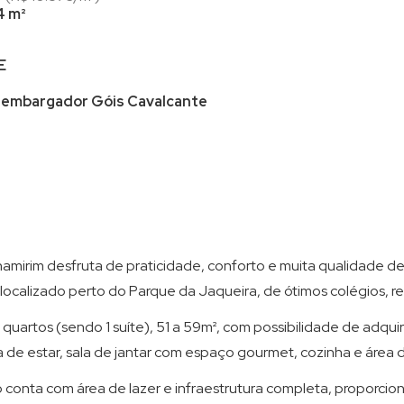
4 m²
E
embargador Góis Cavalcante
mirim desfruta de praticidade, conforto e muita qualidade de 
localizado perto do Parque da Jaqueira, de ótimos colégios, re
uartos (sendo 1 suíte), 51 a 59m², com possibilidade de adquirir
de estar, sala de jantar com espaço gourmet, cozinha e área d
onta com área de lazer e infraestrutura completa, proporciona