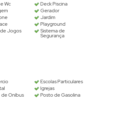
 e Wc
Deck Piscina
gem
Gerador
fone
Jardim
lace
Playground
 de Jogos
Sistema de
Segurança
rcio
Escolas Particulares
tal
Igrejas
 de Oníbus
Posto de Gasolina