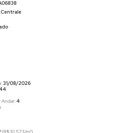
A06838
 Centrale
iado
a:
31/08/2026
44
r Andar:
4
m
²
(R$ 10.573/m²)