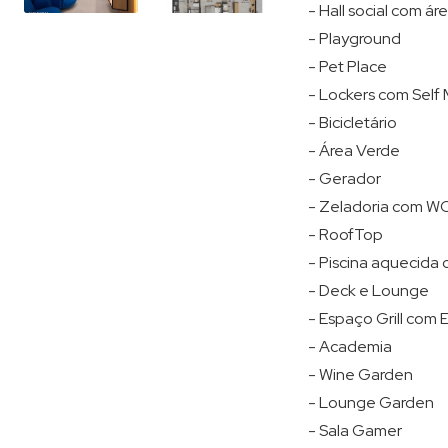
- Hall social com á
- Playground
- Pet Place
- Lockers com Self
- Bicicletário
- Área Verde
- Gerador
- Zeladoria com W
- RoofTop
- Piscina aquecid
- Deck e Lounge
- Espaço Grill com
- Academia
- Wine Garden
- Lounge Garden
- Sala Gamer