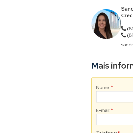
Sand
Creci
(8
(8
sandr
Mais inf
Nome:
*
E-mail:
*