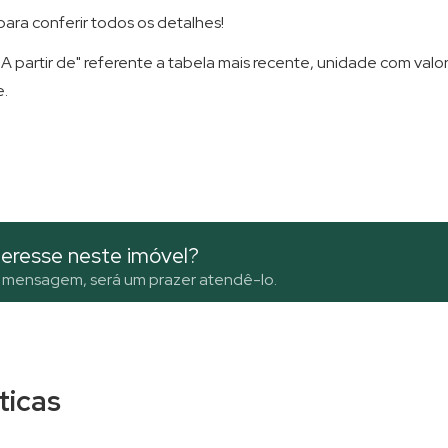
ara conferir todos os detalhes!
A partir de" referente a tabela mais recente, unidade com valor 
e.
eresse neste imóvel?
 mensagem, será um prazer atendê-lo.
sticas