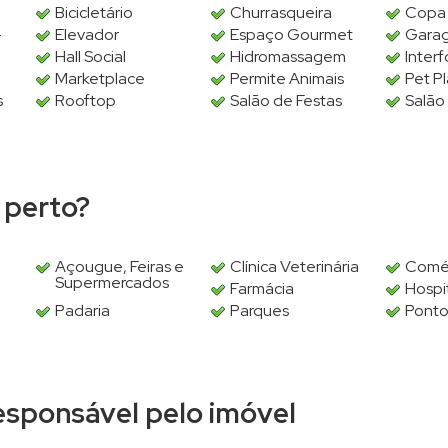
Bicicletário
Churrasqueira
Copa
-
Elevador
Espaço Gourmet
Gara
Hall Social
Hidromassagem
Inter
Marketplace
Permite Animais
Pet P
s
Rooftop
Salão de Festas
Salão
 perto?
Açougue, Feiras e
Clínica Veterinária
Comé
Supermercados
Farmácia
Hospi
Padaria
Parques
Ponto
responsável pelo imóvel