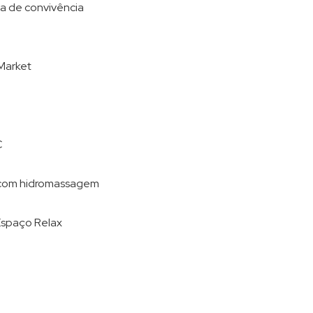
rea de convivência
 Market
C
a com hidromassagem
 Espaço Relax