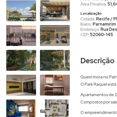
Área Privativa:
51,6
Localização
Cidade:
Recife / P
Bairro:
Parnamirim
Endereço:
Rua Des
CEP:
52060-145
Descrição
Quem mora no Parna
O Park Raquel está 
Apartamentos de 2 q
Compostos por sala 
O empreendimento c