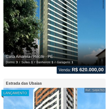
Casa Amarela / Recife - PE
Dorms:
3
/ Suítes:
1
/ Banheiros:
1
/ Garagens:
1
R$ 620.000,00
Venda:
Estrada das Ubaias
Ref.: SA84763
LANÇAMENTO