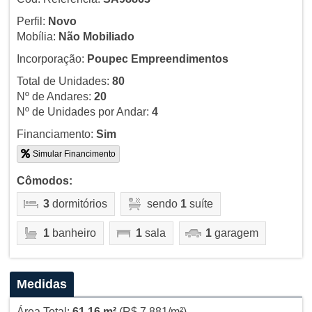
Perfil:
Novo
Mobília:
Não Mobiliado
Incorporação:
Poupec Empreendimentos
Total de Unidades:
80
Nº de Andares:
20
Nº de Unidades por Andar:
4
Financiamento:
Sim
Simular Financimento
Cômodos:
3
dormitórios
sendo
1
suíte
1
banheiro
1
sala
1
garagem
Medidas
Área Total:
61,16 m²
(R$ 7.881/m²)