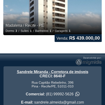
Madalena / Recife - PE
Dorms:
3
/ Suítes:
1
/ Banheiros:
1
/ Garagens:
1
R$ 439.000,00
Venda:
Sandrele Miranda - Corretora de imóveis
CRECI: 8640-F
Rua Capitão Rebelinho, 396
Pina
-
Recife
/
PE
,
51011-010
Comercial:
(81) 99992-5626
E-mail:
sandrele.almeida@gmail.com