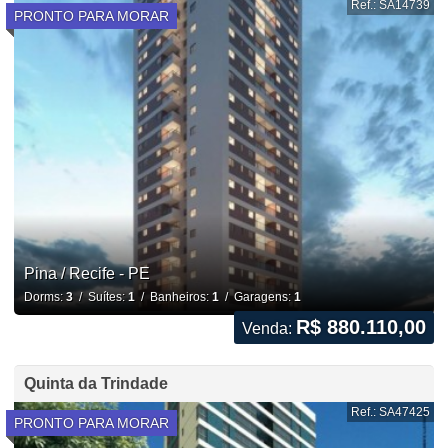
Ref.: SA14739
PRONTO PARA MORAR
Pina / Recife - PE
Dorms:
3
/ Suítes:
1
/ Banheiros:
1
/ Garagens:
1
R$ 880.110,00
Venda:
Quinta da Trindade
Ref.: SA47425
PRONTO PARA MORAR