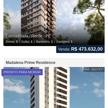
Encruzilhada / Recife - PE
Dorms:
3
/ Suítes:
1
/ Banheiros:
1
/ Garagens:
1
R$ 473.632,00
Venda:
Madalena Prime Residence
Ref.: SA17477
PRONTO PARA MORAR