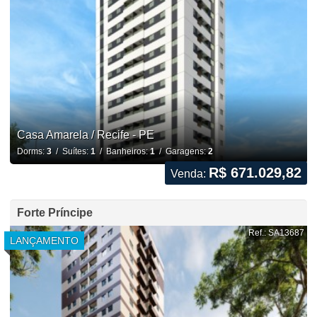
Casa Amarela / Recife - PE
Dorms:
3
/ Suítes:
1
/ Banheiros:
1
/ Garagens:
2
R$ 671.029,82
Venda:
Forte Príncipe
Ref.: SA13687
LANÇAMENTO