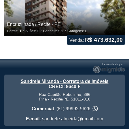
Encruzilhada / Recife - PE
Dorms:
3
/ Suítes:
1
/ Banheiros:
1
/ Garagens:
1
R$ 473.632,00
Venda:
Sandrele Miranda - Corretora de imóveis
CRECI: 8640-F
Rua Capitão Rebelinho, 396
Pina
-
Recife
/
PE
,
51011-010
Comercial:
(81) 99992-5626
E-mail:
sandrele.almeida@gmail.com