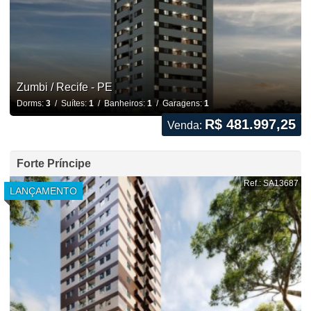
Zumbi / Recife - PE
Dorms:
3
/ Suítes:
1
/ Banheiros:
1
/ Garagens:
1
R$ 481.997,25
Venda:
Forte Príncipe
Ref.: SA13687
LANÇAMENTO