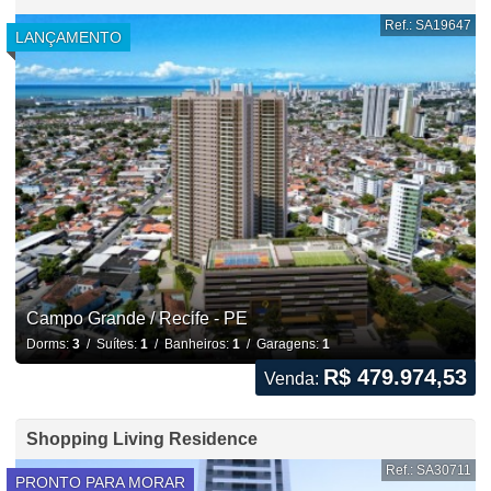
Ref.: SA19647
LANÇAMENTO
Campo Grande / Recife - PE
Dorms:
3
/ Suítes:
1
/ Banheiros:
1
/ Garagens:
1
R$ 479.974,53
Venda:
Shopping Living Residence
Ref.: SA30711
PRONTO PARA MORAR