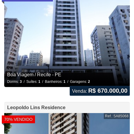
Boa Viagem / Recife - PE
Dorms:
3
/ Suítes:
1
/ Banheiros:
1
/ Garagens:
2
R$ 670.000,00
Venda:
Leopoldo Lins Residence
Ref.: SA85068
70% VENDIDO