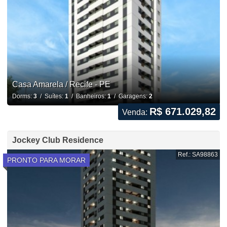
Casa Amarela / Recife - PE
Dorms:
3
/ Suítes:
1
/ Banheiros:
1
/ Garagens:
2
R$ 671.029,82
Venda:
Jockey Club Residence
Ref.: SA98863
PRONTO PARA MORAR