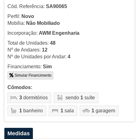
Cód. Referência:
SA90065
Perfil:
Novo
Mobília:
Não Mobiliado
Incorporação:
AWM Engenharia
Total de Unidades:
48
Nº de Andares:
12
Nº de Unidades por Andar:
4
Financiamento:
Sim
Simular Financimento
Cômodos:
3
dormitórios
sendo
1
suíte
1
banheiro
1
sala
1
garagem
Medidas