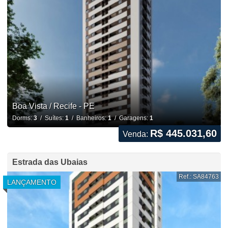
Boa Vista / Recife - PE
Dorms:
3
/ Suítes:
1
/ Banheiros:
1
/ Garagens:
1
R$ 445.031,60
Venda:
Estrada das Ubaias
Ref.: SA84763
LANÇAMENTO