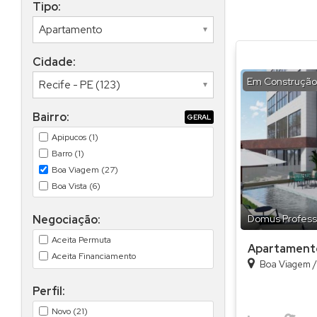
Tipo:
Cidade:
Em Construção
Bairro:
GERAL
Apipucos (1)
Barro (1)
Boa Viagem (27)
Boa Vista (6)
Campo Grande (3)
Negociação:
Domus Profess
Casa Amarela (11)
Casa Forte (3)
Aceita Permuta
Apartament
Caxangá (1)
Aceita Financiamento
Boa Viagem
Cordeiro (2)
Encruzilhada (3)
Perfil:
Espinheiro (3)
Novo (21)
Graças (8)