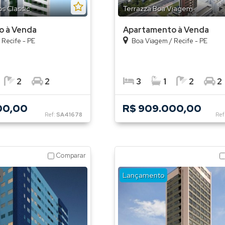
s Classic
Terrazza Boa Viagem
o à Venda
Apartamento à Venda
/
Recife - PE
Boa Viagem
/
Recife - PE
2
2
3
1
2
2
00,00
R$ 909.000,00
Ref:
SA41678
Ref
Comparar
Lançamento