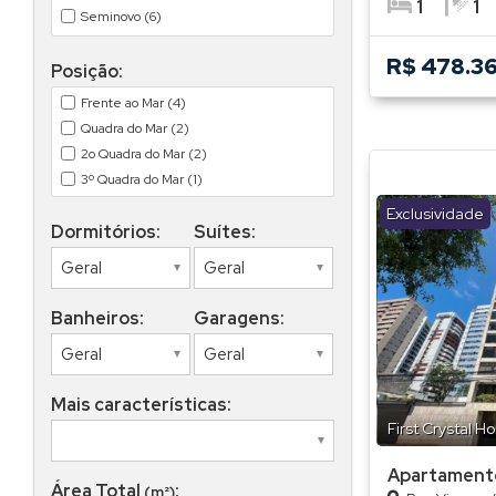
1
1
Seminovo (6)
Ilha do Retiro (2)
Imbiribeira (7)
R$ 478.3
Posição:
Iputinga (1)
Jardim São Paulo (1)
Frente ao Mar (4)
Madalena (11)
Quadra do Mar (2)
Monteiro (1)
2o Quadra do Mar (2)
Parnamirim (6)
3º Quadra do Mar (1)
Pina (6)
Nascente (6)
Exclusividade
Prado (1)
Dormitórios:
Suítes:
Recife (1)
Rosarinho (4)
Soledade (2)
Banheiros:
Garagens:
Tamarineira (3)
Torre (4)
Torreão (2)
Mais características:
Várzea (1)
First Crystal 
Zumbi (1)
Apartament
Área Total
:
(m²)