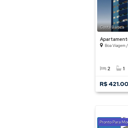
Costa Báltica
Apartament
Boa Viagem
2
1
R$ 421.0
Pronto Para Mo