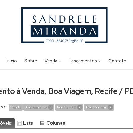
Início
Sobre
Venda
Lançamentos
Contato
Apartamento (165)
Apartamento (2)
Apartamento Alto Padrão (3)
Apartamento Alto Padrão (1)
nto à Venda, Boa Viagem, Recife / P
Edifício Comercial (1)
Flat (12)
dos:
Venda
Apartamento
Recife - PE
Boa Viagem
X
X
X
Sala Comercial (1)
Studio (6)
Lista
Colunas
óveis: