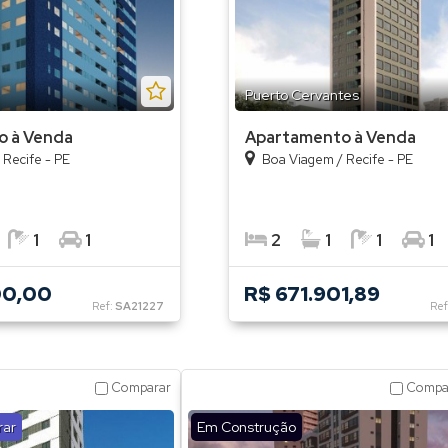
Puerto Cervantes
o à Venda
Apartamento à Venda
/
Recife - PE
Boa Viagem
/
Recife - PE
1
1
2
1
1
1
00,00
R$ 671.901,89
Ref:
SA21227
Ref
Comparar
Compa
rar
Em Construção