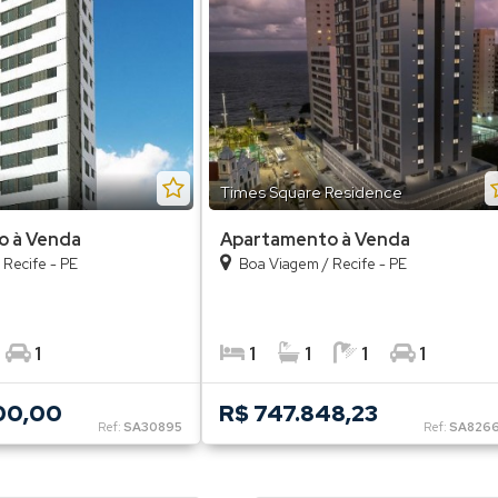
Times Square Residence
o à Venda
Apartamento à Venda
/
Recife - PE
Boa Viagem
/
Recife - PE
1
1
1
1
1
00,00
R$ 747.848,23
Ref:
SA30895
Ref:
SA826