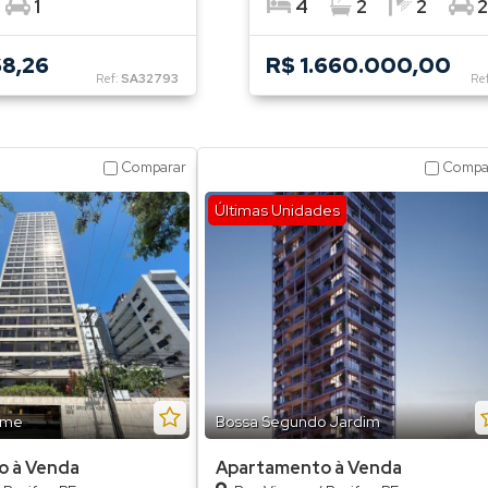
1
4
2
2
2
68,26
R$ 1.660.000,00
Ref:
SA32793
Re
Comparar
Compa
Últimas Unidades
Home
Bossa Segundo Jardim
o à Venda
Apartamento à Venda