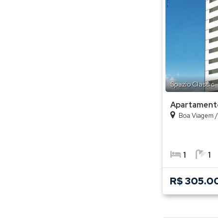
Spazio Classic
Apartament
Boa Viagem
1
1
R$ 305.0