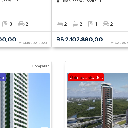
/
Recife - PE
Boa Viagem
/
Recife - PE
3
2
2
2
1
2
00,00
R$ 2.102.880,00
Ref:
SM0002-2023
Ref:
SA606
Comparar
rar
Últimas Unidades