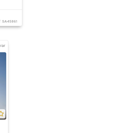
f:
SA45861
rar