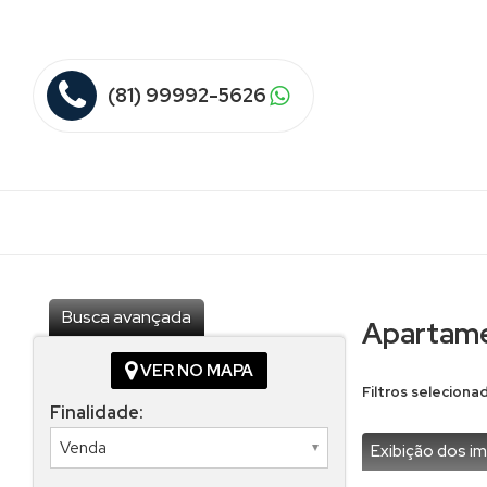
(81) 99992-5626
Busca avançada
Apartame
VER NO MAPA
Filtros seleciona
Finalidade:
Exibição dos im