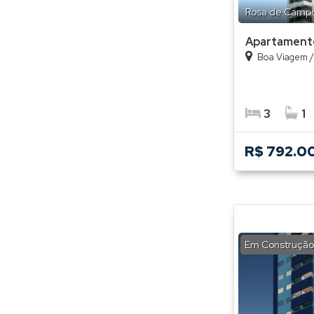
Rosa de Campo
Apartament
Boa Viagem
3
1
R$ 792.0
Em Construção