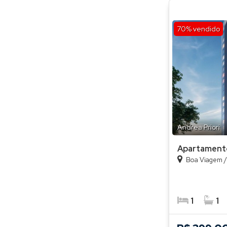
70% vendido
Andrea Priori
Apartament
Boa Viagem
1
1