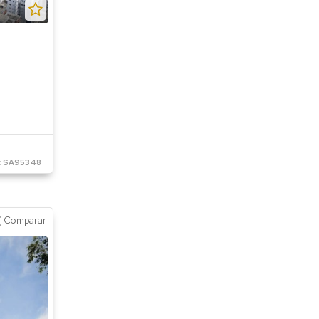
:
SA95348
Comparar