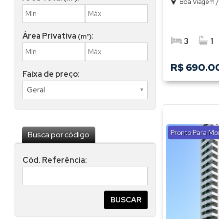
Boa Viagem
Área Privativa
:
(m²)
3
1
R$ 690.0
Faixa de preço:
Pronto Para Mo
Busca por código
Cód. Referência: