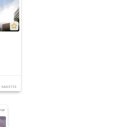
:
SA03723
rar