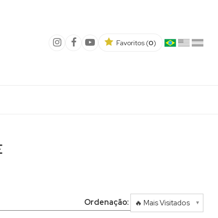
Favoritos (
0
)
E
Ordenação: