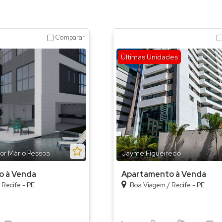
Comparar
Últimas Unidades
or Mário Pessoa
Jayme Figueiredo
o à Venda
Apartamento à Venda
/
Recife - PE
Boa Viagem
/
Recife - PE