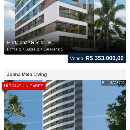
Madalena / Recife - PE
Dorms:
1
/ Suítes:
1
/ Garagens:
1
R$ 353.000,00
Venda:
Joana Melo Living
Ref.: SA98722
ÚLTIMAS UNIDADES