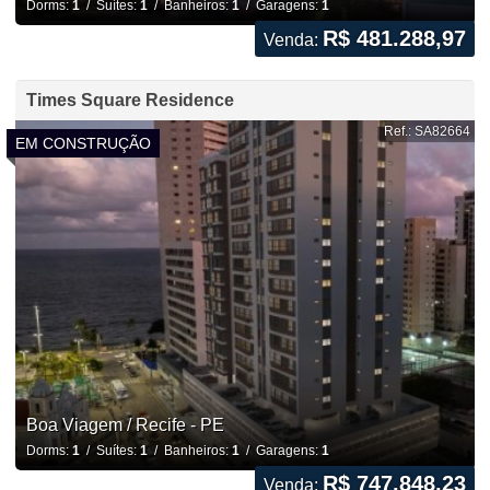
Dorms:
1
/ Suítes:
1
/ Banheiros:
1
/ Garagens:
1
R$ 481.288,97
Venda:
Times Square Residence
Ref.: SA82664
EM CONSTRUÇÃO
Boa Viagem / Recife - PE
Dorms:
1
/ Suítes:
1
/ Banheiros:
1
/ Garagens:
1
R$ 747.848,23
Venda: